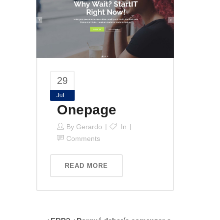
29
Jul
Onepage
By
Gerardo
In
Comments
READ MORE