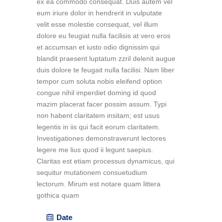
ex ea commodo consequat. Duis autem vel
eum iriure dolor in hendrerit in vulputate
velit esse molestie consequat, vel illum
dolore eu feugiat nulla facilisis at vero eros
et accumsan et iusto odio dignissim qui
blandit praesent luptatum zzril delenit augue
duis dolore te feugait nulla facilisi. Nam liber
tempor cum soluta nobis eleifend option
congue nihil imperdiet doming id quod
mazim placerat facer possim assum. Typi
non habent claritatem insitam; est usus
legentis in iis qui facit eorum claritatem.
Investigationes demonstraverunt lectores
legere me lius quod ii legunt saepius.
Claritas est etiam processus dynamicus, qui
sequitur mutationem consuetudium
lectorum. Mirum est notare quam littera
gothica quam
Date