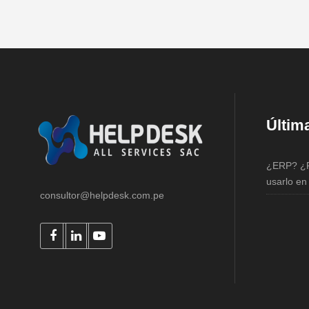
Últim
¿ERP? ¿P
usarlo e
consultor@helpdesk.com.pe