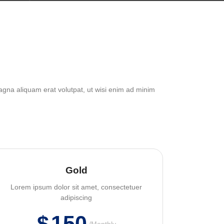
agna aliquam erat volutpat, ut wisi enim ad minim
Gold
Lorem ipsum dolor sit amet, consectetuer
adipiscing
$
150
Monthly