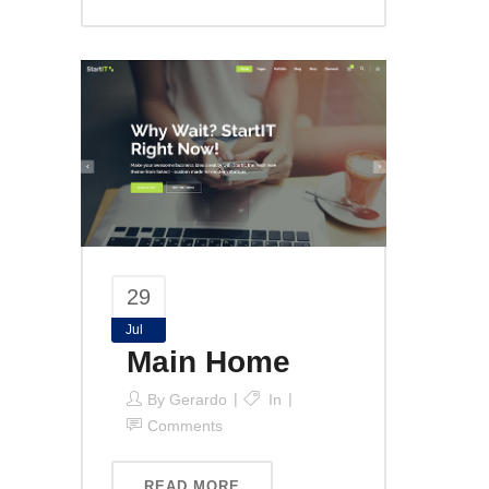
29
Jul
Main Home
By
Gerardo
In
Comments
READ MORE