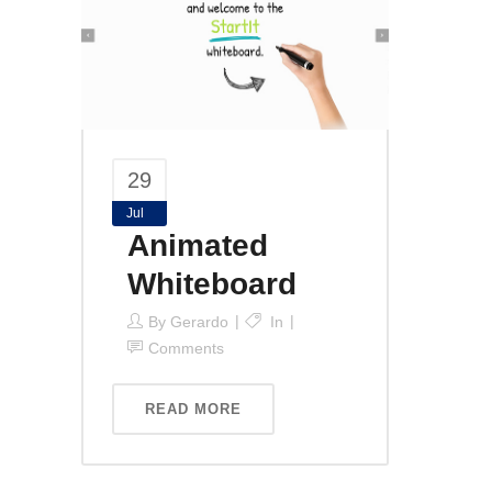
29
Jul
Animated
Whiteboard
By
Gerardo
In
Comments
READ MORE