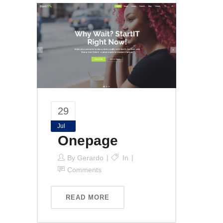
29
Jul
Onepage
By
Gerardo
In
Comments
READ MORE